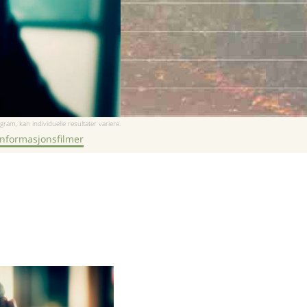
Nepali
Arabisk
Ukrainsk
Kroatisk
Tyrkisk
gram, kan individuelle resultater variere.
informasjonsfilmer