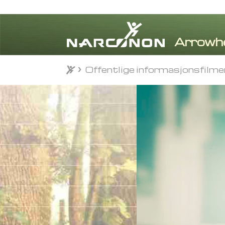
Offentlige informasjonsfilme
Offentlige informasjonsfilme
⨯