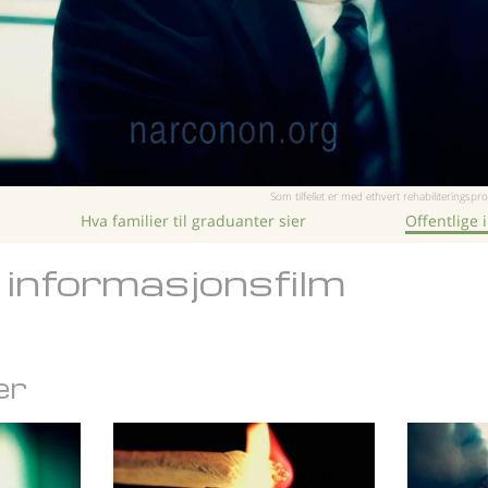
Som tilfellet er med ethvert rehabiliteringspro
Hva familier til graduanter sier
Offentlige 
g informasjonsfilm
er