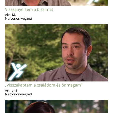
Visszanyertem a bizalmat
Alex M.
Narconon-végzett
„Visszakaptam a családom és önmagam”
Arthur S.
Narconon-végzett