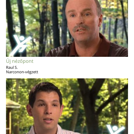
Új nézőpont
Raul S.
Narconon-végzett