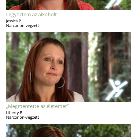
Legyőztem az alkoholt
Jessica P.
Narconon-végzett
„Megmentette az életemet”
Liberty B.
Narconon-végzett