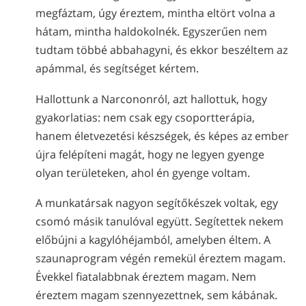
megfáztam, úgy éreztem, mintha eltört volna a
hátam, mintha haldokolnék. Egyszerűen nem
tudtam többé abbahagyni, és ekkor beszéltem az
apámmal, és segítséget kértem.
Hallottunk a Narcononról, azt hallottuk, hogy
gyakorlatias: nem csak egy csoportterápia,
hanem életvezetési készségek, és képes az ember
újra felépíteni magát, hogy ne legyen gyenge
olyan területeken, ahol én gyenge voltam.
A munkatársak nagyon segítőkészek voltak, egy
csomó másik tanulóval együtt. Segítettek nekem
előbújni a kagylóhéjamból, amelyben éltem. A
szaunaprogram végén remekül éreztem magam.
Évekkel fiatalabbnak éreztem magam. Nem
éreztem magam szennyezettnek, sem kábának.