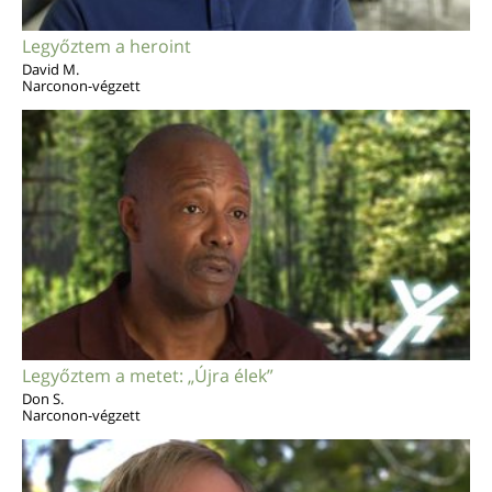
Legyőztem a heroint
David M.
Narconon-végzett
Legyőztem a metet: „Újra élek”
Don S.
Narconon-végzett