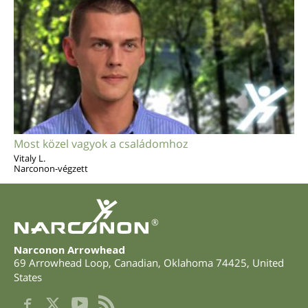
Most közel vagyok a családomhoz
Vitaly L.
Narconon-végzett
®
Narconon Arrowhead
69 Arrowhead Loop
,
Canadian
,
Oklahoma
74425
,
United
States