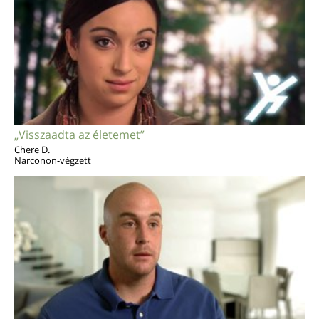
„Visszaadta az életemet”
Chere D.
Narconon-végzett