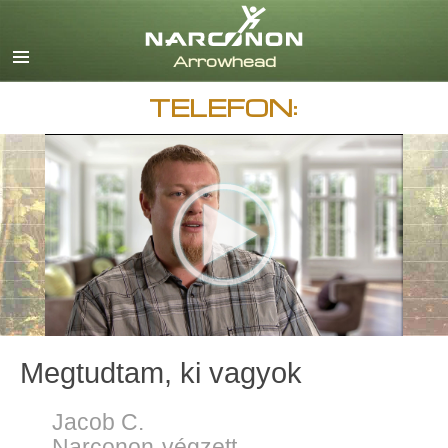
English
Dansk
Deutsch
TELEFON:
görög
español
francia
héber
magyar
olasz
japán
Nederlands
norvég
Português
Megtudtam, ki vagyok
orosz
svéd
Jacob C.
Narconon-végzett
kínai