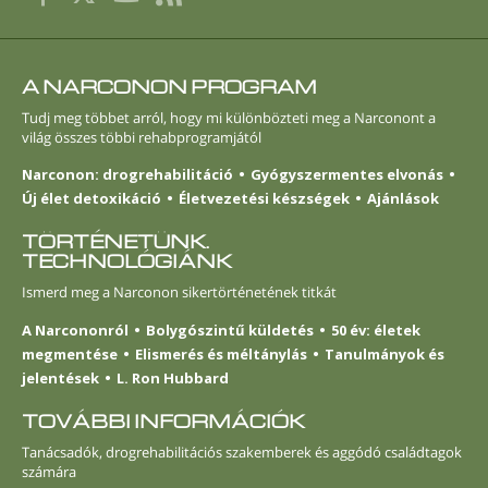
A NARCONON PROGRAM
Tudj meg többet arról, hogy mi különbözteti meg a Narconont a
világ összes többi rehabprogramjától
Narconon: drogrehabilitáció
Gyógyszermentes elvonás
Új élet detoxikáció
Életvezetési készségek
Ajánlások
TÖRTÉNETÜNK.
TECHNOLÓGIÁNK
Ismerd meg a Narconon sikertörténetének titkát
A Narcononról
Bolygószintű küldetés
50 év: életek
megmentése
Elismerés és méltánylás
Tanulmányok és
jelentések
L. Ron Hubbard
TOVÁBBI INFORMÁCIÓK
Tanácsadók, drogrehabilitációs szakemberek és aggódó családtagok
számára