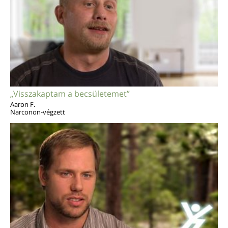
„Visszakaptam a becsületemet”
Aaron F.
Narconon-végzett