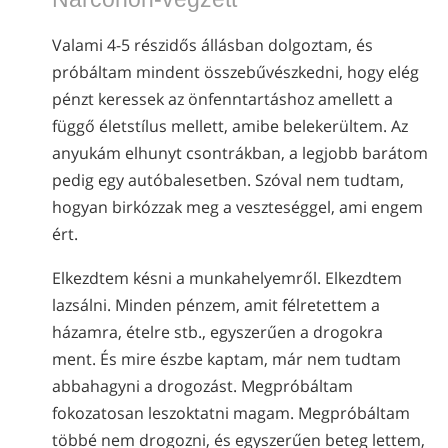
nepáli
Valami 4-5 részidős állásban dolgoztam, és
arab
próbáltam mindent összebűvészkedni, hogy elég
ukrán
pénzt keressek az önfenntartáshoz amellett a
horvát
függő életstílus mellett, amibe belekerültem. Az
török
anyukám elhunyt csontrákban, a legjobb barátom
pedig egy autóbalesetben. Szóval nem tudtam,
hogyan birkózzak meg a veszteséggel, ami engem
ért.
Elkezdtem késni a munkahelyemről. Elkezdtem
lazsálni. Minden pénzem, amit félretettem a
házamra, ételre stb., egyszerűen a drogokra
ment. És mire észbe kaptam, már nem tudtam
abbahagyni a drogozást. Megpróbáltam
fokozatosan leszoktatni magam. Megpróbáltam
többé nem drogozni, és egyszerűen beteg lettem,