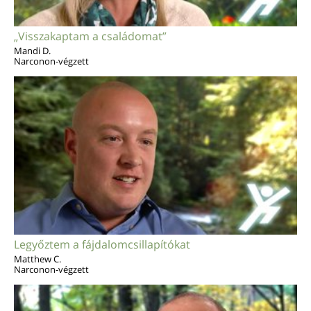
„Visszakaptam a családomat”
Mandi D.
Narconon-végzett
Legyőztem a fájdalomcsillapítókat
Matthew C.
Narconon-végzett