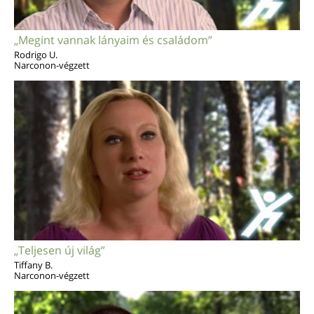
„Megint vannak lányaim és családom”
Rodrigo U.
Narconon-végzett
„Teljesen új világ”
Tiffany B.
Narconon-végzett