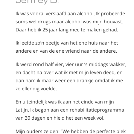
Nepalees
Ik was vooral verslaafd aan alcohol. Ik probeerde
Arabisch
soms wel drugs maar alcohol was mijn houvast.
Oekraïens
Daar heb ik 25 jaar lang mee te maken gehad.
Kroatisch
Turks
Ik leefde zo’n beetje van het ene huis naar het
andere en van de ene vriend naar de andere.
Ik werd rond half vier, vier uur ’s middags wakker,
en dacht na over wat ik met mijn leven deed, en
dan nam ik maar weer een drankje omdat ik me
zo ellendig voelde.
En uiteindelijk was ik aan het einde van mijn
Latijn. Ik begon aan een rehabilitatieprogramma
van 30 dagen en hield het een week vol.
Mijn ouders zeiden: “We hebben de perfecte plek