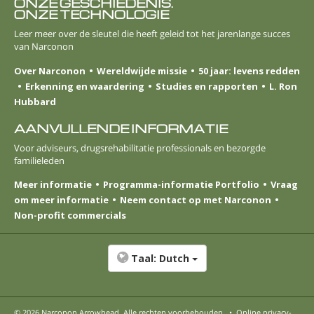
ONZE GESCHIEDENIS.
ONZE TECHNOLOGIE
Leer meer over de sleutel die heeft geleid tot het jarenlange succes
van Narconon
Over Narconon
Wereldwijde missie
50 jaar: levens redden
Erkenning en waardering
Studies en rapporten
L. Ron
Hubbard
AANVULLENDE INFORMATIE
Voor adviseurs, drugsrehabilitatie professionals en bezorgde
familieleden
Meer informatie
Programma-informatie Portfolio
Vraag
om meer informatie
Neem contact op met Narconon
Non-profit commercials
Taal:
Dutch
© 2026
Narconon Arrowhead
. Alle rechten voorbehouden.
•
Online privacy-