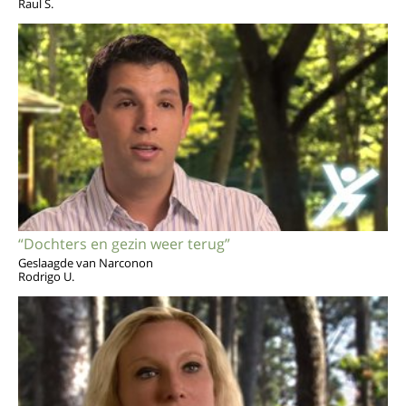
Raul S.
“Dochters en gezin weer terug”
Geslaagde van Narconon
Rodrigo U.