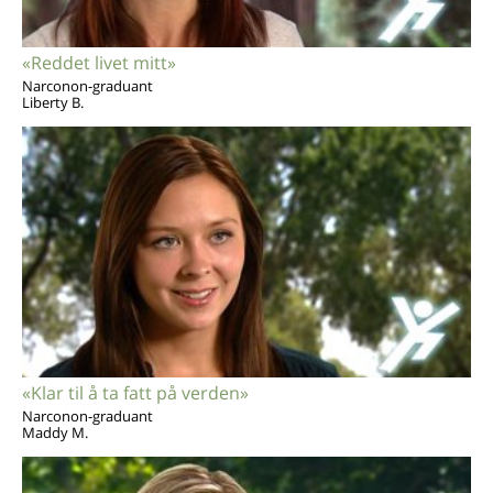
«Reddet livet mitt»
Narconon-graduant
Liberty B.
«Klar til å ta fatt på verden»
Narconon-graduant
Maddy M.