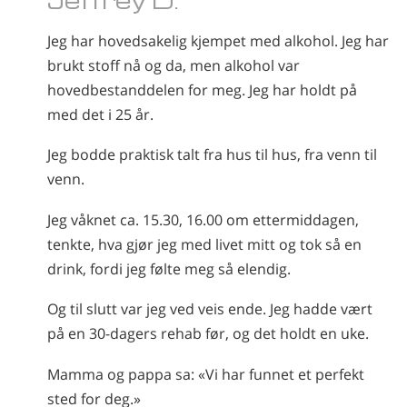
Nepali
Jeg har hovedsakelig kjempet med alkohol. Jeg har
Arabisk
brukt stoff nå og da, men alkohol var
Ukrainsk
hovedbestanddelen for meg. Jeg har holdt på
Kroatisk
med det i 25 år.
Tyrkisk
Jeg bodde praktisk talt fra hus til hus, fra venn til
venn.
Jeg våknet ca. 15.30, 16.00 om ettermiddagen,
tenkte, hva gjør jeg med livet mitt og tok så en
drink, fordi jeg følte meg så elendig.
Og til slutt var jeg ved veis ende. Jeg hadde vært
på en 30-dagers rehab før, og det holdt en uke.
Mamma og pappa sa: «Vi har funnet et perfekt
sted for deg.»