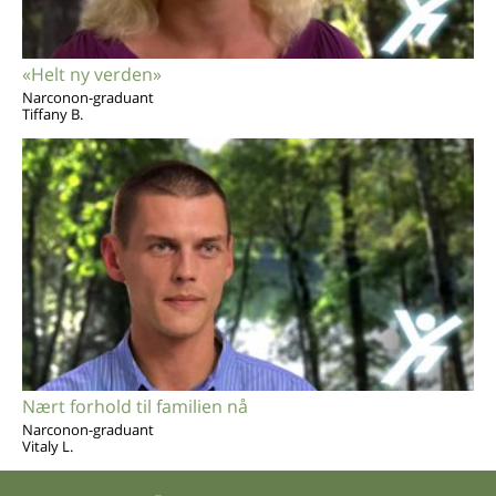
«Helt ny verden»
Narconon-graduant
Tiffany B.
Nært forhold til familien nå
Narconon-graduant
Vitaly L.