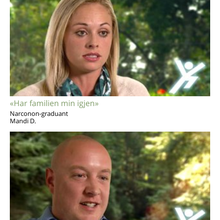
«Har familien min igjen»
Narconon-graduant
Mandi D.