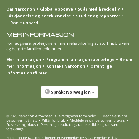
Om Narconon
Global oppgave
50 år med å redde liv
Påskjønnelse og anerkjennelse
Studier og rapporter
L. Ron Hubbard
MER INFORMASJON
For rådgivere, profesjonelle innen rehabilitering av stoffmisbrukere
og berørte familie­medlemmer
Mer informasjon
Program­informasjons­portefølje
Be om
mer informasjon
Kontakt Narconon
Offentlige
informasjonsfilmer
Språk:
Norwegian
© 2026
Narconon Arrowhead
. Alle rettigheter forbeholdt.
•
Meddelelse om
personvern på nett
•
Vilkår for bruk
•
Meddelelse om personvernpraksis
•
Fraskrivningsklausul: Personlige resultater garanteres ikke og kan være
forskjellige.
Narconon og Narconon-logoen er varemerker og servicemerker eid av