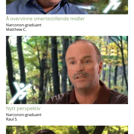
Å overvinne smertestillende midler
Narconon-graduant
Matthew C.
Nytt perspektiv
Narconon-graduant
Raul S.