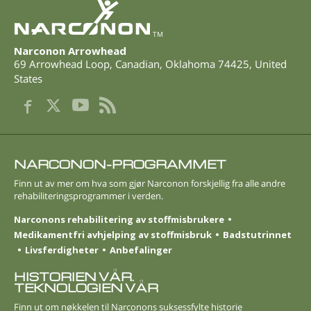
TM
Narconon Arrowhead
69 Arrowhead Loop
,
Canadian
,
Oklahoma
74425
,
United
States
NARCONON-PROGRAMMET
Finn ut av mer om hva som gjør Narconon forskjellig fra alle andre
rehabiliterings­programmer i verden.
Narconons rehabilitering av stoffmisbrukere
Medikamentfri avhjelping av stoffmisbruk
Badstutrinnet
Livsferdigheter
Anbefalinger
HISTORIEN VÅR.
TEKNOLOGIEN VÅR
Finn ut om nøkkelen til Narconons suksessfylte historie