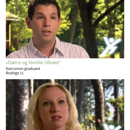
«Døtre og familie tilbake”
Narconon-graduant
Rodrigo U.