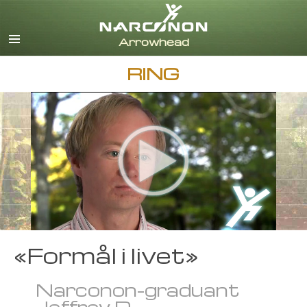
Engelsk
Dansk
Tysk
RING
Gresk
Spansk
Fransk
Hebraisk
Magyar
Italiensk
Japansk
Nederlandsk
Norsk
Português
«Formål i livet»
Russisk
Narconon-graduant
Svensk
Jeffrey D.
Kinesisk