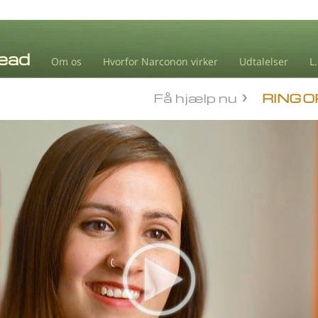
Om os
Hvorfor Narconon virker
Udtalelser
L
Få hjælp nu
RING O