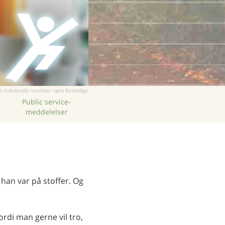
Kinesisk
Nepalesisk
Arabisk
Ukrainsk
Kroatisk
Tyrkisk
individuelle resultater være forskellige.
Public service-
meddelelser
han var på stoffer. Og
ordi man gerne vil tro,