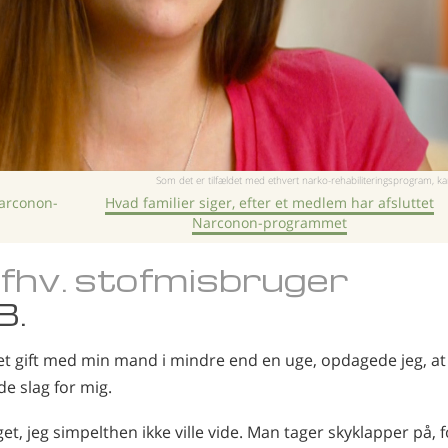
Som det er tilfældet med ethvert narko-rehabiliteringsprogram, kan 
Narconon-
Hvad familier siger, efter et medlem har afsluttet
Narconon-programmet
 fhv. stofmisbruger
B.
t gift med min mand i mindre end en uge, opdagede jeg, at 
de slag for mig.
t, jeg simpelthen ikke ville vide. Man tager skyklapper på, f