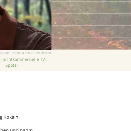
Chinesisch
Nepali
Arabisch
Ukrainisch
Kroatisch
Türkisch
tate von Person zu Person verschieden.
 (nichtkom­merzielle TV-
Spots)
g Kokain.
e oben und nahm