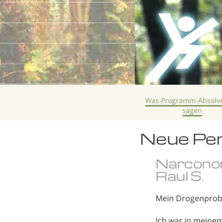
Was Programm-Absolv
sagen
Neue Pe
Narcono
Raul S.
Mein Drogenprobl
Ich war in meine