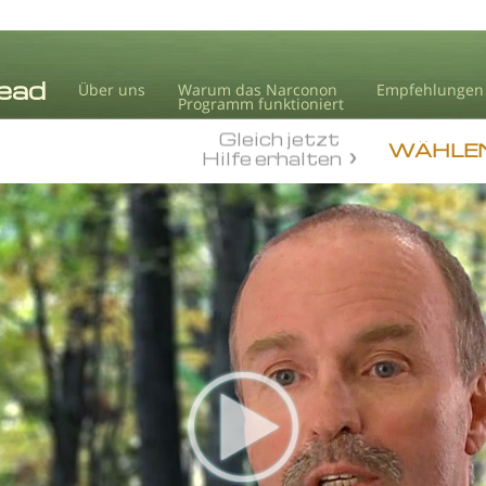
Über uns
Warum das Narconon
Empfehlungen
Programm funktioniert
Gleich jetzt
WÄHLEN
Hilfe erhalten