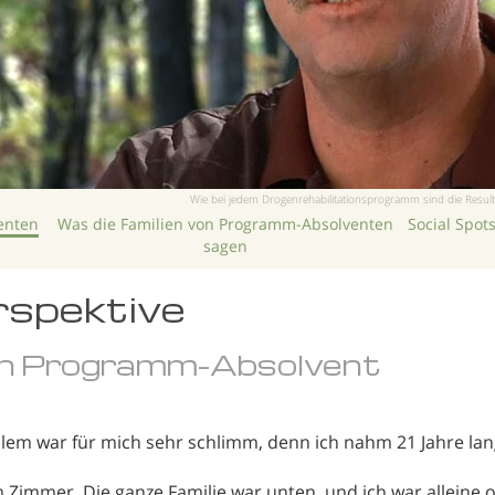
Wie bei jedem Drogenrehabilitationsprogramm sind die Resul
enten
Was die Familien von Programm-Absolventen
Social Spots
sagen
rspektive
n Programm-Absolvent
em war für mich sehr schlimm, denn ich nahm 21 Jahre lan
m Zimmer. Die ganze Familie war unten, und ich war allein