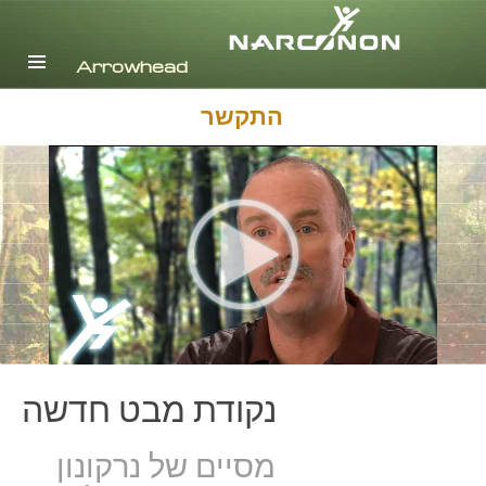
אנגלית
דנית
הולנדית
התקשר
Ελληνικά (יוונית)
ספרדית, אמריקה הלטינית
צרפתית
עברית
מגיארית
איטלקית
日本語(יפנית)
הולנדית
נורווגית
פורטוגזית
נקודת מבט חדשה
רוסית
שוודית
מסיים של נרקונון
繁體中文 (סינית)