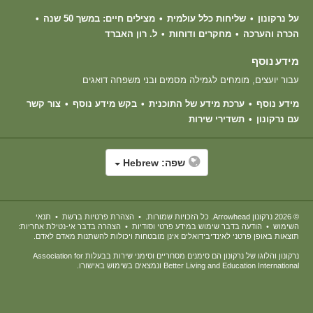
על נרקונון
שליחות כלל עולמית
מצילים חיים: במשך 50 שנה
הכרה והערכה
מחקרים ודוחות
ל. רון האברד
מידע נוסף
עבור יועצים, מומחים לגמילה מסמים ובני משפחה דואגים
מידע נוסף
ערכת מידע של התוכנית
בקש מידע נוסף
צור קשר
עם נרקונון
תשדירי שירות
שפה:
Hebrew
© 2026
נרקונון Arrowhead
. כל הזכויות שמורות.
•
הצהרת פרטיות ברשת
•
תנאי
השימוש
•
הודעה בדבר שימוש במידע פרטי וסודיות
•
הצהרה בדבר אי-נטילת אחריות:
תוצאות באופן פרטני לאינדיבידואלים אינן מובטחות ויכולות להשתנות מאדם לאדם.
נרקונון והלוגו של נרקונון הם סימנים מסחריים וסימני שירות בבעלות Association for
Better Living and Education International ונמצאים בשימוש באישורו.