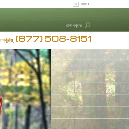
भाषा
English
Dansk
खोजी गर्नुहोस्
Deutsch
(877) 508-8151
Ελληνικά (Greek)
 गर्नुहोस्
Español
Français
Hebrew
Magyar
Italiano
日本語 (Japanese)
Nederlands
Norsk
Portuguès
Русский (Russian)
Svenska