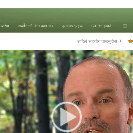
 बारेमा
नार्कोननले किन काम गर्छ
प्रमाणपत्रहरू
एल. रन हब्बर्ड
अहिले सहयोग पाउनुहोस्
फोन