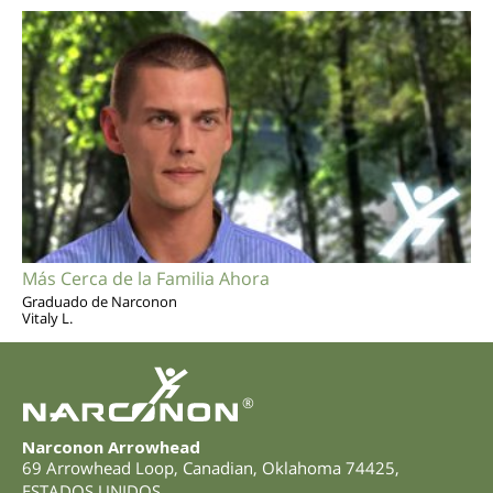
Más Cerca de la Familia Ahora
Graduado de Narconon
Vitaly L.
®
Narconon Arrowhead
69 Arrowhead Loop
,
Canadian
,
Oklahoma
74425
,
ESTADOS UNIDOS