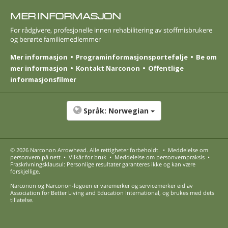
MER INFORMASJON
For rådgivere, profesjonelle innen rehabilitering av stoffmisbrukere
og berørte familie­medlemmer
Mer informasjon
Program­informasjons­portefølje
Be om
mer informasjon
Kontakt Narconon
Offentlige
informasjonsfilmer
Språk:
Norwegian
© 2026
Narconon Arrowhead
. Alle rettigheter forbeholdt.
•
Meddelelse om
personvern på nett
•
Vilkår for bruk
•
Meddelelse om personvernpraksis
•
Fraskrivningsklausul: Personlige resultater garanteres ikke og kan være
forskjellige.
Narconon og Narconon-logoen er varemerker og servicemerker eid av
Association for Better Living and Education International, og brukes med dets
tillatelse.