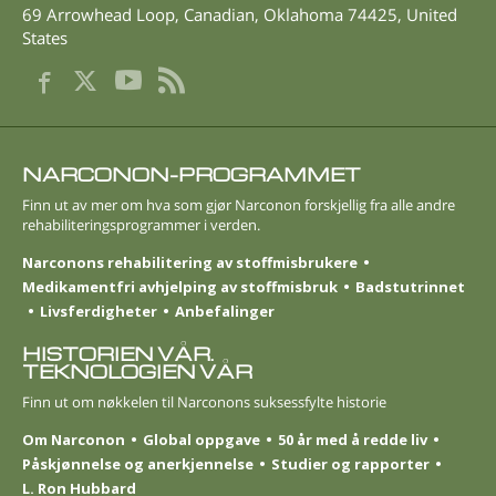
69 Arrowhead Loop
,
Canadian
,
Oklahoma
74425
,
United
States
NARCONON-PROGRAMMET
Finn ut av mer om hva som gjør Narconon forskjellig fra alle andre
rehabiliterings­programmer i verden.
Narconons rehabilitering av stoffmisbrukere
Medikamentfri avhjelping av stoffmisbruk
Badstutrinnet
Livsferdigheter
Anbefalinger
HISTORIEN VÅR.
TEKNOLOGIEN VÅR
Finn ut om nøkkelen til Narconons suksessfylte historie
Om Narconon
Global oppgave
50 år med å redde liv
Påskjønnelse og anerkjennelse
Studier og rapporter
L. Ron Hubbard