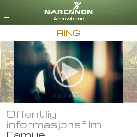
Engelsk
Dansk
Tysk
RING
Gresk
Spansk
Fransk
Hebraisk
Magyar
Italiensk
Japansk
Nederlandsk
Norsk
Português
Offentlig
Svensk
informasjonsfilm
Kinesisk
Familie
Nepali