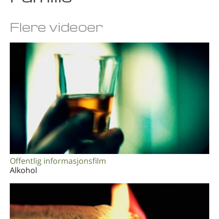
Arabisk
Flere videoer
Ukrainsk
Kroatisk
Tyrkisk
Offentlig informasjonsfilm
Alkohol