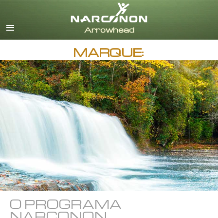
Inglês
Dinamarquês
Alemão
MARQUE:
Grego
Espanhol
Francês
Hebreu
Húngaro
Italiano
Japonês
Holandês
Noruego
Português
Russo
O PROGRAMA
Sueco
NARCONON
Chinês