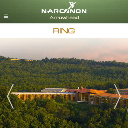
English
Dansk
Deutsch
RING
Grekiska
Español
Français
Hebreiska
Magyar
Italiano
Japanska
Nederlands
Norsk
Portuguès
Ryska
Svenska
Kinesiska