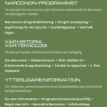
NARCONON-PROGRAMMET
Ta reda på mer om vad som gör Narconon annorlunda än alla andra
rehabprogram i världen
Narconons drogrehabilitering
Drogfri avvänjning
Avgiftning för ett nytt liv
Livsfärdigheter
Vad folk
säger
VÅR HISTORIA.
VÅR TEKNOLOGI
Ta reda på nyckeln till Narconons historia av framgång
Om Narconon
Global mission
50 år: Räddar liv
Erkännande & uppskattning
Studier & rapporter
L. Ron
Hubbard
YTTERLIGARE INFORMATION
För rådgivare, yrkesverksamma inom drogrehabilitering och berörda
familjemedlemmar
För mer information
Programinformationsportfölj
Begär mer info
Kontakta Narconon
Infobudskap