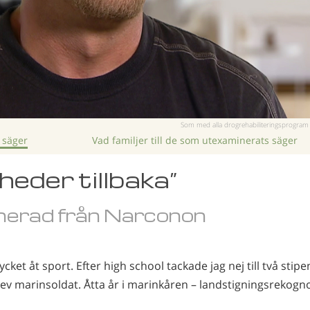
Som med alla drogrehabiliteringsprogram k
 säger
Vad familjer till de som utexaminerats säger
 heder tillbaka”
erad från Narconon
ket åt sport. Efter high school tackade jag nej till två stipen
lev marinsoldat. Åtta år i marinkåren – landstigningsrekogn