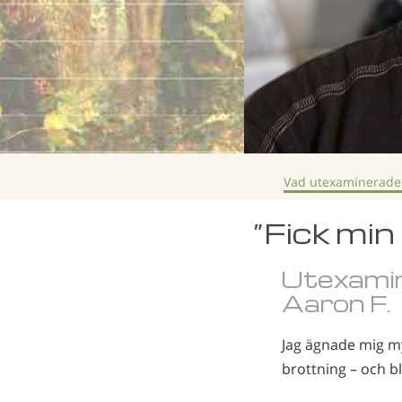
Vad utexaminerade
”Fick min
Utexamin
Aaron F.
Jag ägnade mig myc
brottning – och b