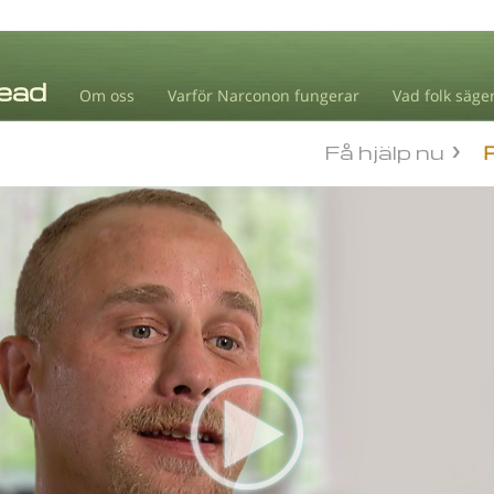
Om oss
Varför Narconon fungerar
Vad folk säge
Få hjälp nu