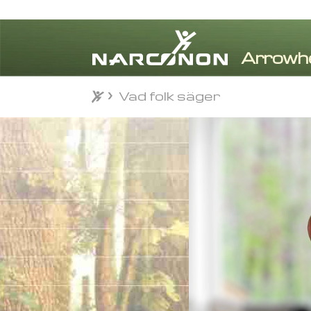
Vad folk säger
Vad folk säger
⨯