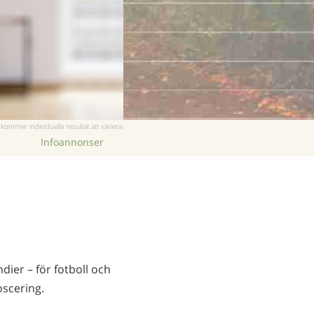
Kinesiska
Nepali
Arabiska
Ukrainska
Kroatiska
Tjeckiska
ommer individuella resultat att variera.
Infoannonser
dier – för fotboll och
oscering.