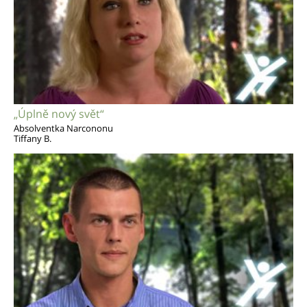
„Úplně nový svět“
Absolventka Narcononu
Tiffany B.