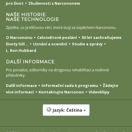
pro život
Zkušenosti s Narcononem
NAŠE HISTORIE.
NAŠE TECHNOLOGIE
Zjistěte, co je klíčovou věcí, která stojí za úspěchem Narcononu.
O Narcononu
Celosvětové poslání
50 let zachraňujeme
životy lidí...
Uznání a ocenění
Studie a zprávy
L. Ron Hubbard
DALŠÍ INFORMACE
Pro poradce, odborníky na drogovou rehabilitaci a rodinné
příslušníky.
Další informace
Informační sada k programu
Žádejte
více informací
Kontaktujte Narconon
Videoklipy
Jazyk:
Čeština