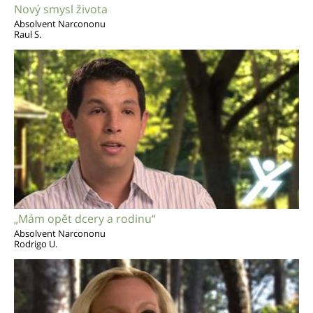
Nový smysl života
Absolvent Narcononu
Raul S.
„Mám opět dcery a rodinu“
Absolvent Narcononu
Rodrigo U.