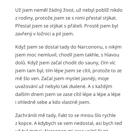
Už jsem neměl žádný život, už nebyl poblíž nikdo
z rodiny, protože jsem se s nimi přestal stýkat.
Přestal jsem se stýkat s přáteli. Prostě jsem byl
zavřený v ložnici a pil jsem.
Když jsem se dostal tady do Narcononu, s nikým
jsem moc nemluvil, chodil jsem takhle, s hlavou
dolů. Když jsem začal chodit do sauny, čím víc
jsem tam byl, tím lépe jsem se cítil, protože to ze
mě šlo ven. Začal jsem myslet jasněji, moje
uvažování už nebylo tak zkalené. A s každým
dalším dnem jsem se zase cítil lépe a lépe a lépe
i ohledně sebe a kdo vlastně jsem.
Zachránili mě tady. Fakt to se mnou šlo rychle
z kopce. A kdybych se sem nedostal, asi bych teď
už byl mrtvý. Narconon mi zase vrátil život.