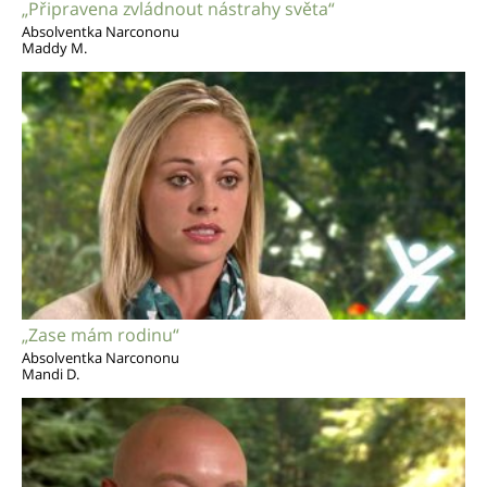
„Připravena zvládnout nástrahy světa“
Absolventka Narcononu
Maddy M.
„Zase mám rodinu“
Absolventka Narcononu
Mandi D.