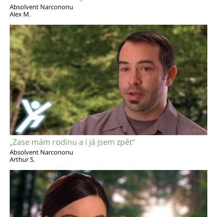
Absolvent Narcononu
Alex M.
„Zase mám rodinu a i já jsem zpět“
Absolvent Narcononu
Arthur S.