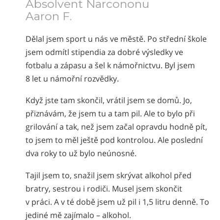
Absolvent Narcononu
Nepali
Aaron F.
Arabic
Dělal jsem sport u nás ve městě. Po střední škole
Ukrainian
jsem odmítl stipendia za dobré výsledky ve
Čeština
fotbalu a zápasu a šel k námořnictvu. Byl jsem
Turkish
8 let u námořní rozvědky.
Když jste tam skončil, vrátil jsem se domů. Jo,
přiznávám, že jsem tu a tam pil. Ale to bylo při
grilování a tak, než jsem začal opravdu hodně pít,
to jsem to měl ještě pod kontrolou. Ale poslední
dva roky to už bylo neúnosné.
Tajil jsem to, snažil jsem skrývat alkohol před
bratry, sestrou i rodiči. Musel jsem skončit
v práci. A v té době jsem už pil i 1,5 litru denně. To
jediné mě zajímalo – alkohol.