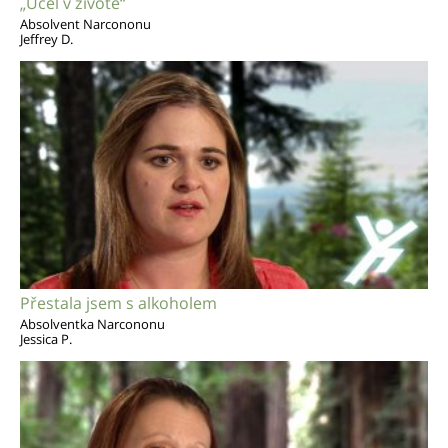
„Účel v životě“
Absolvent Narcononu
Jeffrey D.
Přestala jsem s alkoholem
Absolventka Narcononu
Jessica P.