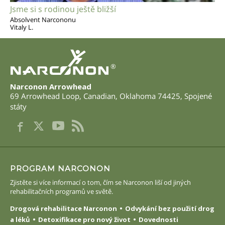
Jsme si s rodinou ještě bližší
Absolvent Narcononu
Vitaly L.
®
Narconon Arrowhead
69 Arrowhead Loop
,
Canadian
,
Oklahoma
74425
,
Spojené
státy
PROGRAM NARCONON
Zjistěte si více informací o tom, čím se Narconon liší od jiných
rehabilitačních programů ve světě.
Drogová rehabilitace Narconon
Odvykání bez použití drog
a léků
Detoxifikace pro nový život
Dovednosti