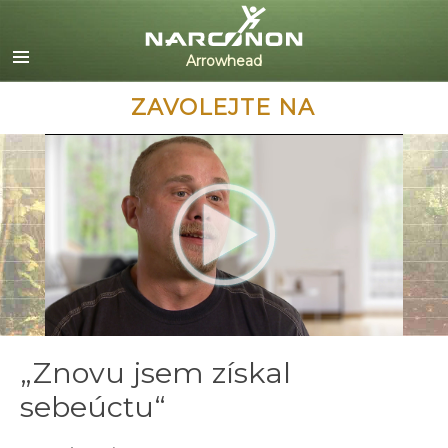
English
Dansk
Deutsch
ZAVOLEJTE NA
Ελληνικά (Greek)
Español
Français
Hebrew
Magyar
Italiano
日本語 (Japanese)
Nederlands
Norsk
Portuguès
„Znovu jsem získal
Русский (Russian)
sebeúctu“
Svenska
繁體中文 (Chinese)