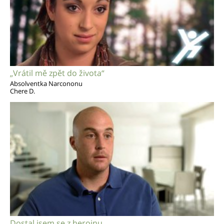
„Vrátil mě zpět do života“
Absolventka Narcononu
Chere D.
Dostal jsem se z heroinu