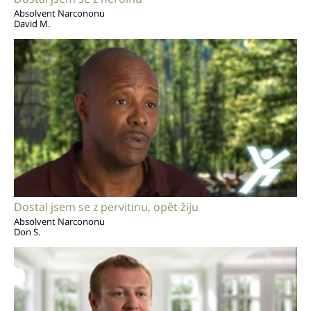
Absolvent Narcononu
David M.
Dostal jsem se z pervitinu, opět žiju
Absolvent Narcononu
Don S.