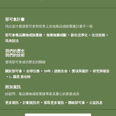
那可拿計畫
找出是什麼讓那可拿和世界上其他毒品戒除重建計畫不一樣
那可拿毒品藥物戒除重建
無毒無藥戒斷
新生活淨化
生活技能
現身說法
我們的歷史
我們的技術
發現那可拿成功歷史的關鍵
關於那可拿
全球任務
50年：拯救生命
獎項與嘉許
研究與報告
L. 羅恩 賀伯特
附加資訊
給顧問、毒品藥物戒除重建專家及憂心的家庭成員
更多資訊
計劃資訊夾
索取更多資訊
聯絡那可拿
公益訊息