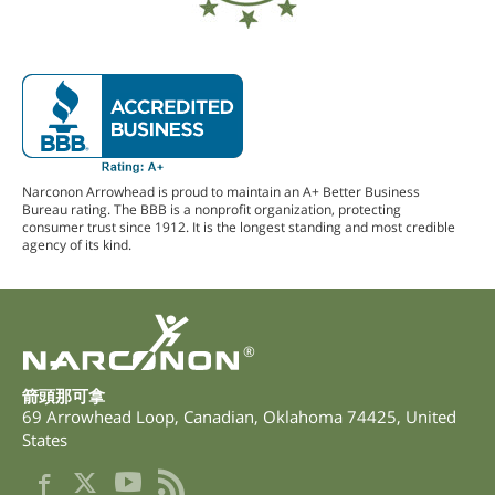
Narconon Arrowhead is proud to maintain an A+ Better Business
Bureau rating. The BBB is a nonprofit organization, protecting
consumer trust since 1912. It is the longest standing and most credible
agency of its kind.
®
箭頭那可拿
69 Arrowhead Loop
,
Canadian
,
Oklahoma
74425
,
United
States