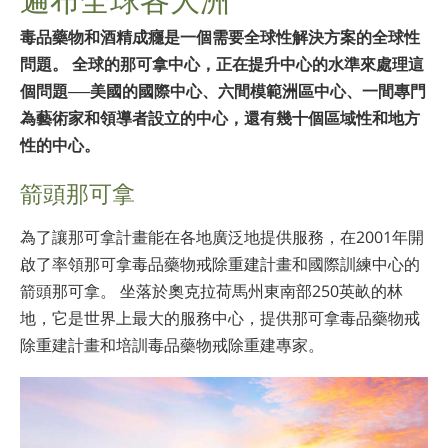
尼泊爾文
毒品藥物和酒精成癮是一個需要全球性解決方案的全球性
阿拉伯文
問題。 全球的那可拿中心，正在提升中心的水準來處理這
烏克蘭文
個問題──美國的國際中心、六間模範洲區中心、一間專門
克羅埃西亞文
為藝術家和領導者設立的中心，還有幾十個區域性和地方
土耳其文
性的中心。
箭頭那可拿
為了讓那可拿計畫能在各地廣泛地提供服務，在2001年開
啟了率領那可拿毒品藥物戒除重建計畫和國際訓練中心的
箭頭那可拿。 坐落於奧克拉荷馬州東南部250英畝的林
地，它是世界上最大的服務中心，提供那可拿毒品藥物戒
除重建計畫和培訓毒品藥物戒除重建專家。