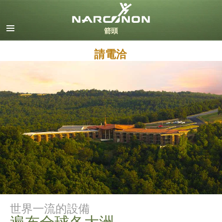
英文
丹麥文
德文
請電洽
希臘文
西班牙文（拉丁美洲）
法文
希伯來文
馬札兒文
義大利文
日文
荷蘭文
挪威文
葡萄牙文
俄文
世界一流的設備
瑞典文
遍布全球各大洲
繁體中文