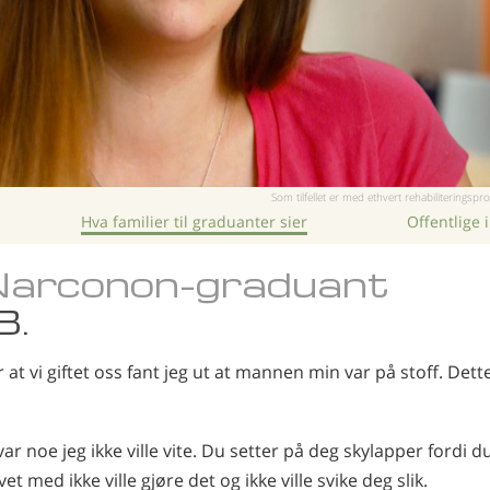
Som tilfellet er med ethvert rehabiliteringspro
Hva familier til graduanter sier
Offentlige 
 Narconon-graduant
B.
 at vi giftet oss fant jeg ut at mannen min var på stoff. Det
ar noe jeg ikke ville vite. Du setter på deg skylapper fordi d
ivet med ikke ville gjøre det og ikke ville svike deg slik.