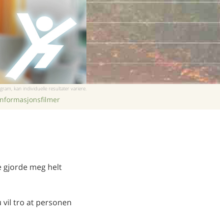
Kinesisk
Nepali
Arabisk
Ukrainsk
Kroatisk
Tyrkisk
gram, kan individuelle resultater variere.
informasjonsfilmer
te gjorde meg helt
u vil tro at personen