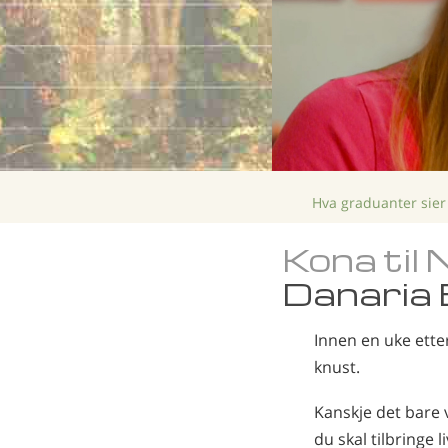
Hva graduanter sier
Kona til
Danaria 
Innen en uke etter
knust.
Kanskje det bare v
du skal tilbringe l