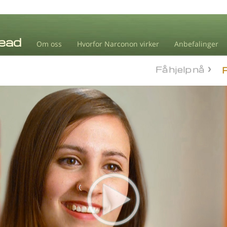
Om oss
Hvorfor Narconon virker
Anbefalinger
Få hjelp nå