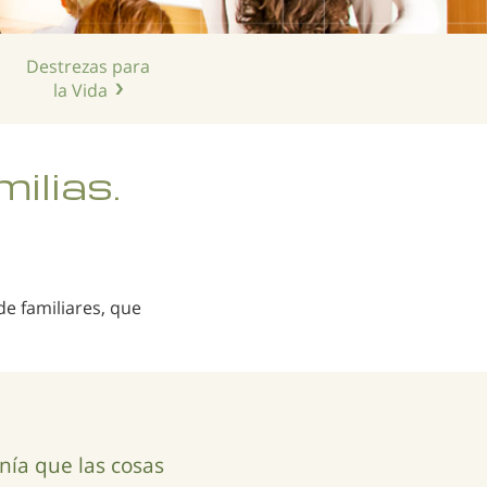
Chino
Nepalí
Destrezas para
Árabe
la Vida
Ucraniano
Croata
ilias.
Turco
e familiares, que
a que las cosas