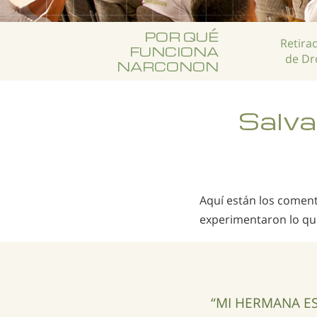
POR QUÉ
Retira
FUNCIONA
de Dr
NARCONON
Salva
Aquí están los coment
experimentaron lo qu
“MI HERMANA ES