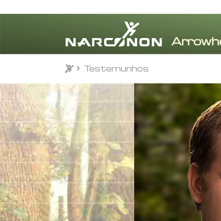
Testemunhos
Testemunhos
⨯