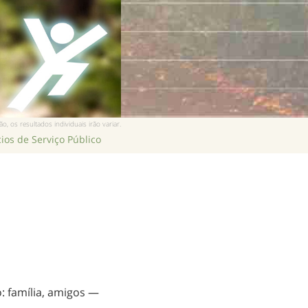
Chinês
Nepalês
Árabe
Ucraniano
Croata
Turco
, os resultados individuais irão variar.
ios de Serviço Público
o: família, amigos —