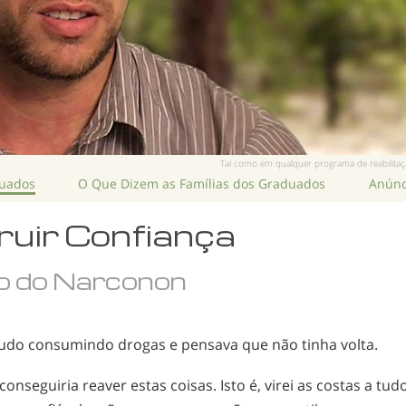
Tal como em qualquer programa de reabilitação
duados
O Que Dizem as Famílias dos Graduados
Anúnc
uir Confiança
o do Narconon
 tudo consumindo drogas e pensava que não tinha volta.
nseguiria reaver estas coisas. Isto é, virei as costas a tud