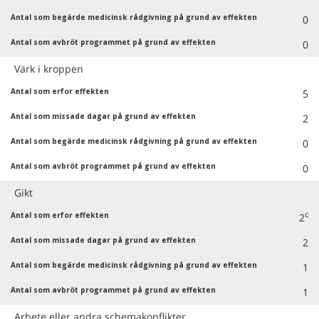
0
0
Värk i kroppen
5
2
0
0
Gikt
c
2
2
1
1
Arbete eller andra schemakonflikter