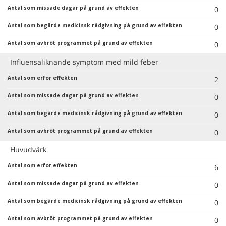
0
0
0
Influensaliknande symptom med mild feber
2
0
0
0
Huvudvärk
6
0
0
0