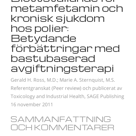
metamfetamin och
Nepali
kronisk sjukdom
Arabiska
hos polier:
Ukrainska
Kroatiska
Betydande
Tjeckiska
förbättringar med
bastubaserad
avgiftningsterapi
Gerald H. Ross, M.D.;
Marie A. Sternquist, M.S.
Referentgranskat (Peer review) och publicerat av
Toxicology and Industrial Health, SAGE Publishing
16 november 2011
SAMMANFATTNING
OCH KOMMENTARER