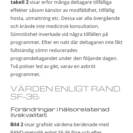
tabell 2
visar erfor många deltagare tillfälliga
effekter såsom känslor av modfälldhet, tillfällig
hosta, utmattning etc. Dessa var alla övergående
och krävde inte medicinsk konsultation.
Sömnlöshet inverkade vid några tillfällen på
programmet. Efter en natt där deltagaren inte fått
fullständig sömn reducerades
programdeltagandet under den följande dagen.
Två poliser led av gikt, varav en avbröt
programmet.
VÄRDEN ENLIGT RAND
SF-36:
Förändringar i hälsorelaterad
livskvalitet
Bild 2
visar grafiskt värdena beräknade med
RAND-metodik enligt SF-36 före och efter