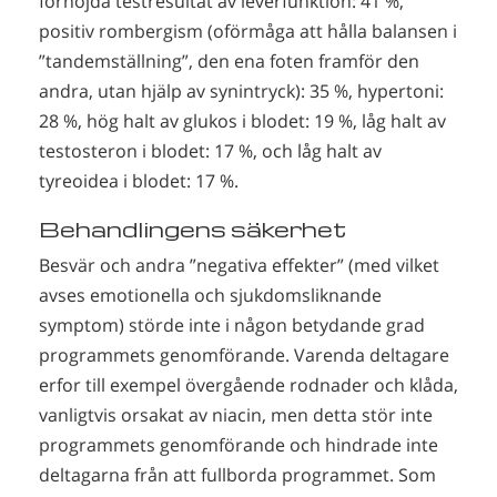
förhöjda testresultat av leverfunktion: 41 %,
positiv rombergism (oförmåga att hålla balansen i
”tandemställning”, den ena foten framför den
andra, utan hjälp av synintryck): 35 %, hypertoni:
28 %, hög halt av glukos i blodet: 19 %, låg halt av
testosteron i blodet: 17 %, och låg halt av
tyreoidea i blodet: 17 %.
Behandlingens säkerhet
Besvär och andra ”negativa effekter” (med vilket
avses emotionella och sjukdomsliknande
symptom) störde inte i någon betydande grad
programmets genomförande. Varenda deltagare
erfor till exempel övergående rodnader och klåda,
vanligtvis orsakat av niacin, men detta stör inte
programmets genomförande och hindrade inte
deltagarna från att fullborda programmet. Som