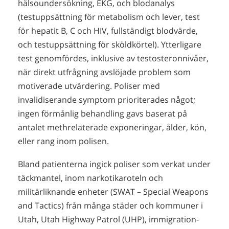
hälsoundersökning, EKG, och blodanalys
(testuppsättning för metabolism och lever, test
för hepatit B, C och HIV, fullständigt blodvärde,
och testuppsättning för sköldkörtel). Ytterligare
test genomfördes, inklusive av testosteronnivåer,
när direkt utfrågning avslöjade problem som
motiverade utvärdering. Poliser med
invalidiserande symptom prioriterades något;
ingen förmånlig behandling gavs baserat på
antalet methrelaterade exponeringar, ålder, kön,
eller rang inom polisen.
Bland patienterna ingick poliser som verkat under
täckmantel, inom narkotikaroteln och
militärliknande enheter (SWAT – Special Weapons
and Tactics) från många städer och kommuner i
Utah, Utah Highway Patrol (UHP), immigration-