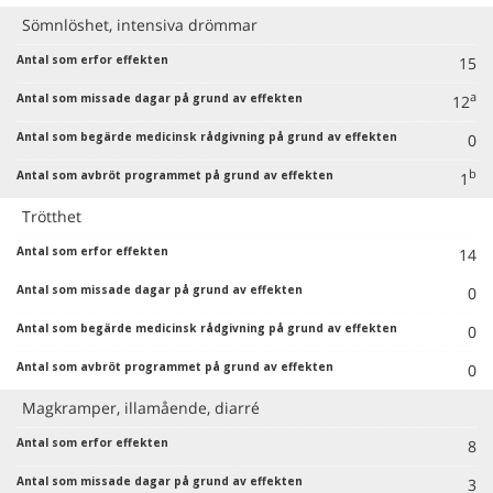
Sömnlöshet, intensiva drömmar
15
a
12
0
b
1
Trötthet
14
0
0
0
Magkramper, illamående, diarré
8
3