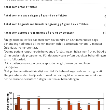
5
4
0
d
3
a
Enligt protokollet fick patienter som sov mindre än 6,5 timmar nästa dags
behandling nedkortad till 10 min motion och 4 bastusessioner om 10 minuter
åtskilda av 10 minuter rast.
b
Denna patient rapporterade betydande förbättringar i hälsa men fick otillräcklig
sömn under hela programmet. För dataanalysens syften betraktas behandlingen
som ofullbordad.
c
Båda patienterna rapporterade episoder av gikt innan behandlingen
påbörjades.
d
Två poliser avsatte otillräckligt med tid för behandlingen och var tvungna att
återgå i arbete; den tredje avbröt med hänvisning till arbetsrelaterade faktorer,
denne missade dessutom 6 dagar i mitten av behandlingen.