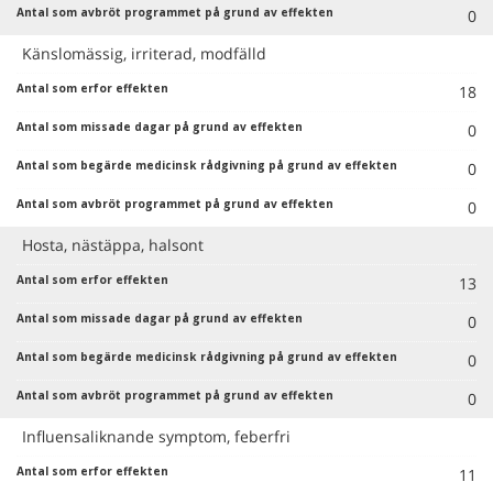
0
Känslomässig, irriterad, modfälld
18
0
0
0
Hosta, nästäppa, halsont
13
0
0
0
Influensaliknande symptom, feberfri
11