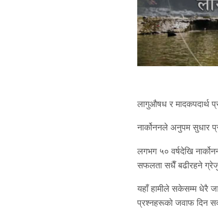
लागुऔषध र मादकपदार्थ प्र
नार्कोननले अनुपम सुधार प
लगभग ५० वर्षदेखि नार्कोनन
सफलता सधैँ बढीरहने ग्रे
यहाँ हामीले सकेसम्म धेरै 
प्रश्नहरूको जवाफ दिन सक