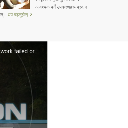
आवश्यक पर्ने उपकरणहरू प्रदान
दछन्।
थप पढ्नुहोस्
work failed or