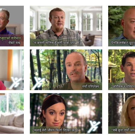
रेजुएटको श्रीमान
रोबर्ट यच.
"म कस्तो मानिस हुँ भनी थाहा पाए"
पेनकिलर्सबाट छुट्
नयाँ परिप्रेक्ष्य
"छोरीहरू र परिवार 
"मलाई मेरो जीवन फिर्ता दिएका छन्।"
"सबै कुरा नयाँ जस