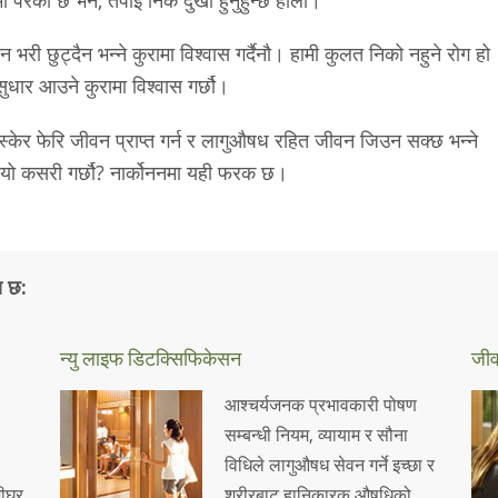
ा परेको छ भने, तपाईं निकै दुखी हुनुहुन्छ होला।
 भरी छुट्दैन भन्ने कुरामा विश्वास गर्दैनौ। हामी कुलत निको नहुने रोग हो
ी सुधार आउने कुरामा विश्वास गर्छौ।
स्केर फेरि जीवन प्राप्त गर्न र लागुऔषध रहित जीवन जिउन सक्छ भन्ने
मी यो कसरी गर्छौ? नार्कोननमा यही फरक छ।
य छ:
न्यु लाइफ
डिटक्सिफिकेसन
जी
आश्चर्यजनक प्रभावकारी पोषण
सम्बन्धी नियम, व्यायाम र सौना
विधिले लागुऔषध सेवन गर्ने इच्छा र
ीघ्र
शरीरबाट हानिकारक औषधिको