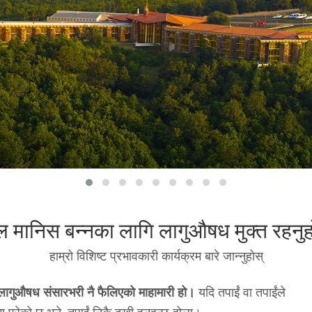
मानिस बन्नका लागि लागुऔषध मुक्त रहनु
हाम्रो विशिष्ट प्रभावकारी कार्यक्रम बारे जान्नुहोस्
न- लागुऔषध संसारभरी नै फैलिएको माहामारी हो।
यदि तपाईं वा तपाईंले