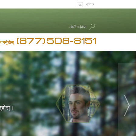
भाषा
English
Dansk
खोजी गर्नुहोस्
Deutsch
(877) 508-8151
Ελληνικά (Greek)
 गर्नुहोस्
Español
Français
Hebrew
ट मुक्त,
Magyar
 मुक्त
ायी जीवन
लता।
Italiano
माञ्चक छ"
पाए।"
कारी"
 दिएको छ"
日本語 (Japanese)
सले लागूपदार्थ
Nederlands
ापन नहुने।
तत्व भनेको यसले
थक सुधार
 डिटक्सिफिकेसन
नुहोस्।
े ढोका भएको छ
लताको विकास।
 हाम्रो अद्वितीय
ने साधारण
्थामा पुर्‍याउनु
र उद्धारकारी
Norsk
्छा प्राकृतिक
ट मुक्त हुनु हो।
 भएका अवशेषहरू
ढा रहेको छुँ
।"
."
र्निहित पक्षहरू
का लागि
ेसन।
ू।
Portuguès
फसेको थियो।
ोस्।
ोननले काम गर्छ।
Русский (Russian)
Svenska