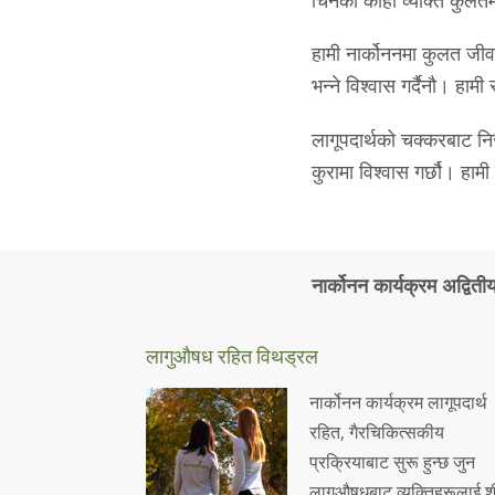
चिनेको कोही व्यक्ति कुलतम
हामी नार्कोननमा ‍कुलत जीवन
भन्ने विश्वास गर्दैनौ। हाम
लागूपदार्थको चक्करबाट नि
कुरामा विश्वास गर्छौ। हा
नार्कोनन कार्यक्रम अद्विती
लागुऔषध रहित
विथड्रल
नार्कोनन कार्यक्रम लागूपदार्थ
रहित, गैरचिकित्सकीय
प्रक्रियाबाट सुरू हुन्छ जुन
लागुऔषधबाट व्यक्तिहरूलाई श