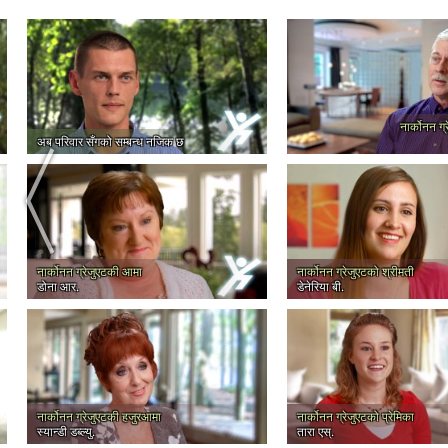
नार्कोनन ग्
अब परिवार सँगको सम्बन्ध नजिक छ
नार्कोनन ग्रेजुएटकी आमा
नार्कोनन ग्रेजुएटको श्रीमती
डोना आर.
डेनेरिया बी.
नार्कोनन ग्रेजुएटकी हजुरआमा
नार्कोनन ग्रेजुएटको प्रेमिका
स्यान्डी डब्ल्यु.
तारा एस्.